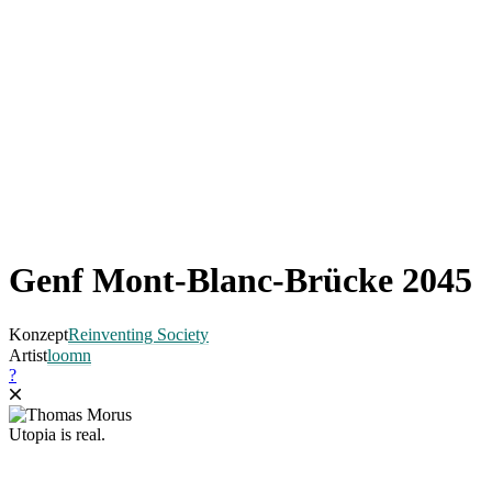
Genf Mont-Blanc-Brücke 2045
Konzept
Reinventing Society
Artist
loomn
?
Utopia is real.