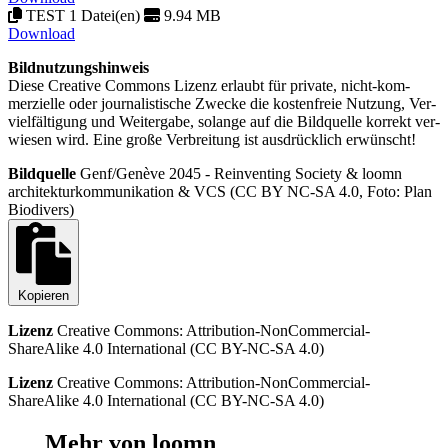
TEST 1 Datei(en)
9.94 MB
Download
Bildnutzungshinweis
Diese Creative Commons Lizenz erlaubt für private, nicht-kom­
merzielle oder journa­listische Zwecke die kosten­freie Nutzung, Ver­
viel­fältigung und Weiter­gabe, solange auf die Bild­quelle korrekt ver­
wiesen wird. Eine große Ver­breitung ist aus­drücklich erwünscht!
Bildquelle
Genf/Genève 2045 - Reinventing Society & loomn
architekturkommunikation & VCS (CC BY NC-SA 4.0, Foto: Plan
Biodivers)
Kopieren
Lizenz
Creative Commons: Attribution-NonCommercial-
ShareAlike 4.0 International
(CC BY-NC-SA 4.0)
Lizenz
Creative Commons: Attribution-NonCommercial-
ShareAlike 4.0 International
(CC BY-NC-SA 4.0)
Mehr von loomn