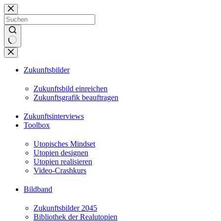
Zum
Inhalt
springen
Keine
Ergebnisse
Zukunftsbilder
Zukunftsbild einreichen
Zukunftsgrafik beauftragen
Zukunftsinterviews
Toolbox
Utopisches Mindset
Utopien designen
Utopien realisieren
Video-Crashkurs
Bildband
Zukunftsbilder 2045
Bibliothek der Realutopien