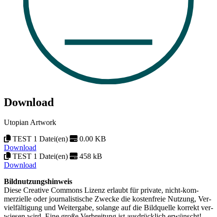
Download
Utopian Artwork
TEST 1 Datei(en)
0.00 KB
Download
TEST 1 Datei(en)
458 kB
Download
Bildnutzungshinweis
Diese Creative Commons Lizenz erlaubt für private, nicht-kom­
merzielle oder journa­listische Zwecke die kosten­freie Nutzung, Ver­
viel­fältigung und Weiter­gabe, solange auf die Bild­quelle korrekt ver­
wiesen wird. Eine große Ver­breitung ist aus­drücklich erwünscht!