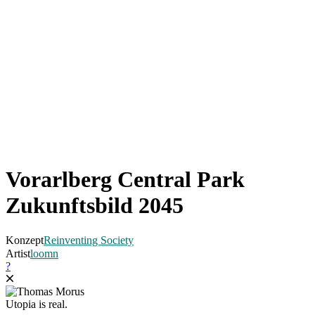
Vorarlberg Central Park
Zukunftsbild 2045
Konzept
Reinventing Society
Artist
loomn
?
Utopia is real.