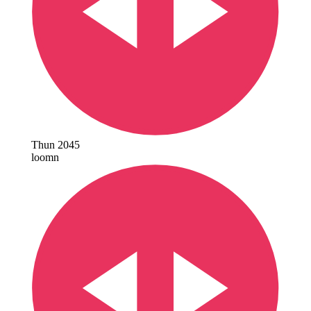
Thun 2045
loomn