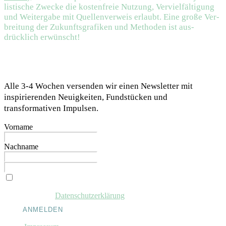
listische Zwecke die kosten­freie Nutzung, Ver­viel­­fälti­gung
und Weiter­gabe mit Quellen­verweis erlaubt. Eine große Ver­
breitung der Zukunftsgrafiken und Methoden ist aus­
drücklich erwünscht!
NEWSLETTER
Alle 3-4 Wochen versenden wir einen Newsletter mit
inspirierenden Neuigkeiten, Fundstücken und
transformativen Impulsen.
Vorname
Nachname
Ich möchte den Newsletter des Reinventing Society e.V. empfangen
und stimme der
Daten­schutz­erklärung
zu.
ANMELDEN