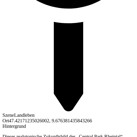
Szene
Landleben
Ort
47.42171235026002, 9.676381435843266
Hintergrund
Dieses realutopische Zukunftsbild des „Central Park Rheintal“