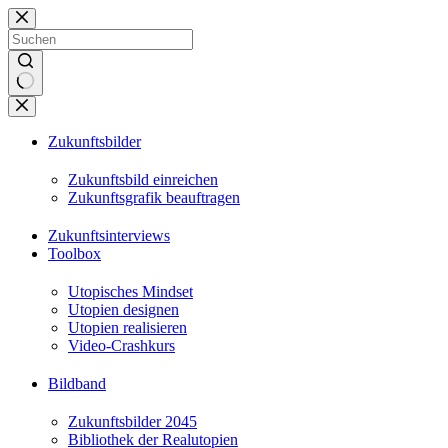
Zum
Inhalt
springen
Keine
Ergebnisse
Zukunftsbilder
Zukunftsbild einreichen
Zukunftsgrafik beauftragen
Zukunftsinterviews
Toolbox
Utopisches Mindset
Utopien designen
Utopien realisieren
Video-Crashkurs
Bildband
Zukunftsbilder 2045
Bibliothek der Realutopien