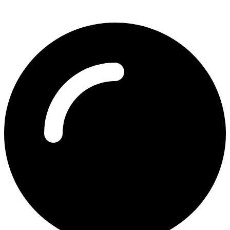
47.42171235026002,
9.676381435843266