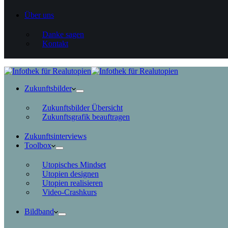
Über uns
Danke sagen
Kontakt
Zukunftsbilder
Zukunftsbilder Übersicht
Zukunftsgrafik beauftragen
Zukunftsinterviews
Toolbox
Utopisches Mindset
Utopien designen
Utopien realisieren
Video-Crashkurs
Bildband