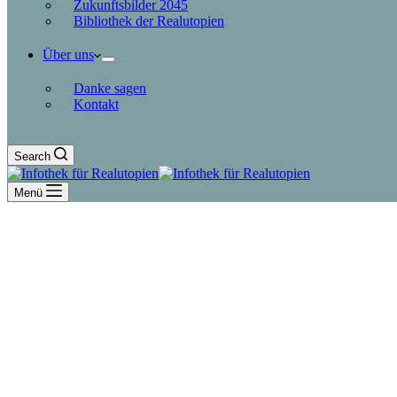
Zukunftsbilder 2045
Bibliothek der Realutopien
Über uns
Danke sagen
Kontakt
Search
Menü