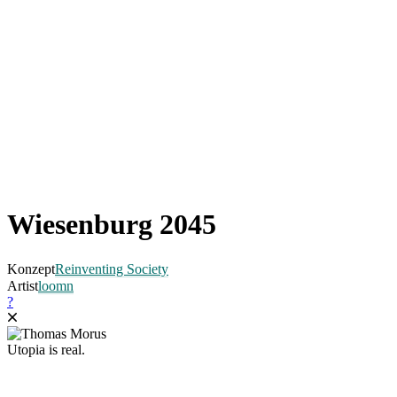
Wiesenburg 2045
Konzept
Reinventing Society
Artist
loomn
?
Utopia is real.