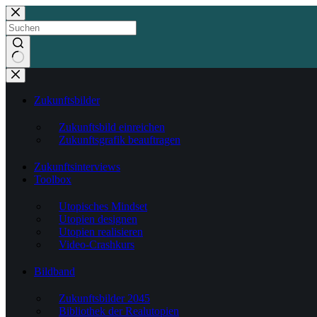
Zum
Inhalt
springen
Keine
Ergebnisse
Zukunftsbilder
Zukunftsbild einreichen
Zukunftsgrafik beauftragen
Zukunftsinterviews
Toolbox
Utopisches Mindset
Utopien designen
Utopien realisieren
Video-Crashkurs
Bildband
Zukunftsbilder 2045
Bibliothek der Realutopien