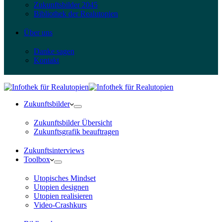
Zukunftsbilder 2045
Bibliothek der Realutopien
Über uns
Danke sagen
Kontakt
Zukunftsbilder
Zukunftsbilder Übersicht
Zukunftsgrafik beauftragen
Zukunftsinterviews
Toolbox
Utopisches Mindset
Utopien designen
Utopien realisieren
Video-Crashkurs