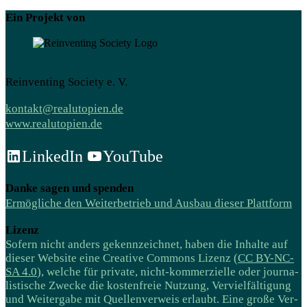
Ein Projekt von
Reinventing Society e. V.
kontakt@realutopien.de
www.realutopien.de
LinkedIn
YouTube
Danke sagen und spenden
Ermögliche den Weiterbetrieb und Ausbau dieser Plattform
Lizenz
Sofern nicht anders gekenn­zeichnet, haben die Inhalte auf
dieser Website eine Creative Commons Lizenz (
CC BY-NC-
SA 4.0
), welche für private, nicht-kommer­zielle oder journa­­
listische Zwecke die kosten­freie Nutzung, Ver­viel­­fälti­gung
und Weiter­gabe mit Quellen­verweis erlaubt. Eine große Ver­