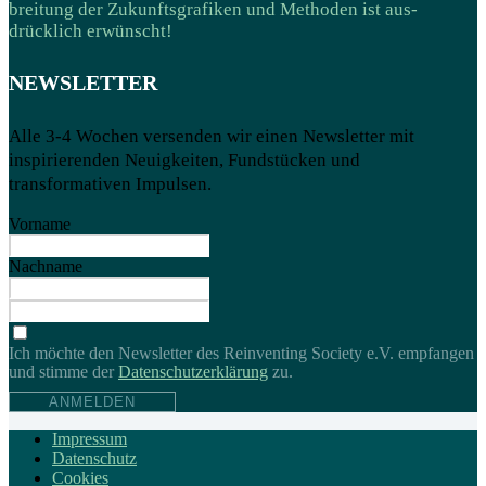
breitung der Zukunftsgrafiken und Methoden ist aus­
drücklich erwünscht!
NEWSLETTER
Alle 3-4 Wochen versenden wir einen Newsletter mit
inspirierenden Neuigkeiten, Fundstücken und
transformativen Impulsen.
Vorname
Nachname
Ich möchte den Newsletter des Reinventing Society e.V. empfangen
und stimme der
Daten­schutz­erklärung
zu.
ANMELDEN
Impressum
Datenschutz
Cookies