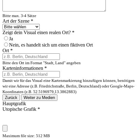
Bitte max. 3-4 Sätze
Art der Szene
*
Zeigt dein Visual einen realen Ort?
*
Ja
Nein, es handelt sich um einen fiktiven Ort
Ort
*
Bitte den Ort im Format "Stadt, Land" angeben
Karteninformationen
*
Damit wir für das Visual eine Kartenmarkierung hinzufügen können, benötigen
wir eine Adresse (z.B. Friedrichstraße, Berlin, Deutschland) oder Google-Maps-
Koordinaten (z.B. 52.5196979,13.3862883)
Zurück
Weiter zu Medien
Hauptgrafik
Utopische Grafik
*
Maximum file size: 512 MB