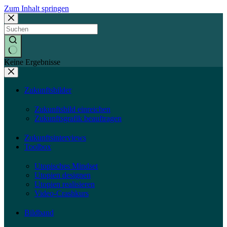
Zum Inhalt springen
Keine Ergebnisse
Zukunftsbilder
Zukunftsbild einreichen
Zukunftsgrafik beauftragen
Zukunftsinterviews
Toolbox
Utopisches Mindset
Utopien designen
Utopien realisieren
Video-Crashkurs
Bildband