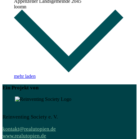
Appenzeller Landsgemeinde 2045
loomn
mehr laden
Ein Projekt von
Reinventing Society e. V.
kontakt@realutopien.de
www.realutopien.de