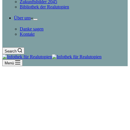
Zukunftsbilder 2045
Bibliothek der Realutopien
Über uns
Danke sagen
Kontakt
Search
Menü