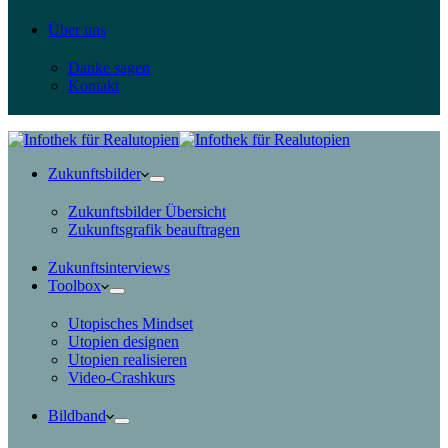
Über uns
Danke sagen
Kontakt
Zukunftsbilder
Zukunftsbilder Übersicht
Zukunftsgrafik beauftragen
Zukunftsinterviews
Toolbox
Utopisches Mindset
Utopien designen
Utopien realisieren
Video-Crashkurs
Bildband