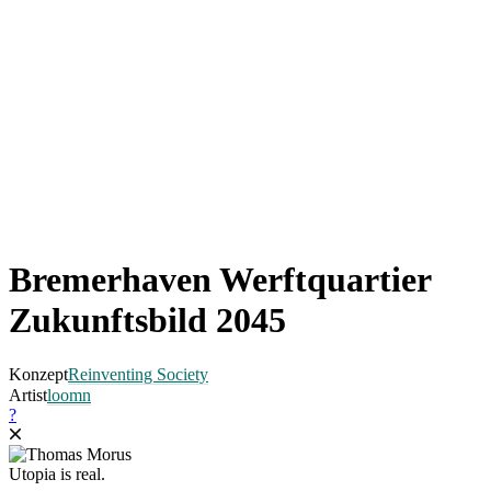
Bremerhaven Werftquartier
Zukunftsbild 2045
Konzept
Reinventing Society
Artist
loomn
?
Utopia is real.