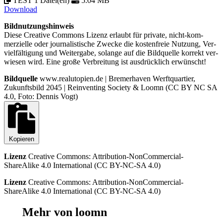
TEST 1 Datei(en)
5.04 MB
Download
Bildnutzungshinweis
Diese Creative Commons Lizenz erlaubt für private, nicht-kom­
merzielle oder journa­listische Zwecke die kosten­freie Nutzung, Ver­
viel­fältigung und Weiter­gabe, solange auf die Bild­quelle korrekt ver­
wiesen wird. Eine große Ver­breitung ist aus­drücklich erwünscht!
Bildquelle
www.realutopien.de | Bremerhaven Werftquartier,
Zukunftsbild 2045 | Reinventing Society & Loomn (CC BY NC SA
4.0, Foto: Dennis Vogt)
Kopieren
Lizenz
Creative Commons: Attribution-NonCommercial-
ShareAlike 4.0 International
(CC BY-NC-SA 4.0)
Lizenz
Creative Commons: Attribution-NonCommercial-
ShareAlike 4.0 International
(CC BY-NC-SA 4.0)
Mehr von loomn