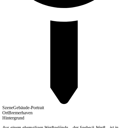
Szene
Gebäude-Portrait
Ort
Bremerhaven
Hintergrund
Aus einem ehemaligen Werftgelände – der Seebeck-Werft – ist in