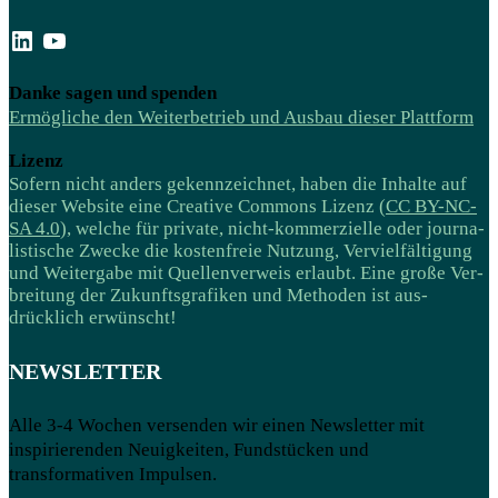
LinkedIn
YouTube
Danke sagen und spenden
Ermögliche den Weiterbetrieb und Ausbau dieser Plattform
Lizenz
Sofern nicht anders gekenn­zeichnet, haben die Inhalte auf
dieser Website eine Creative Commons Lizenz (
CC BY-NC-
SA 4.0
), welche für private, nicht-kommer­zielle oder journa­­
listische Zwecke die kosten­freie Nutzung, Ver­viel­­fälti­gung
und Weiter­gabe mit Quellen­verweis erlaubt. Eine große Ver­
breitung der Zukunftsgrafiken und Methoden ist aus­
drücklich erwünscht!
NEWSLETTER
Alle 3-4 Wochen versenden wir einen Newsletter mit
inspirierenden Neuigkeiten, Fundstücken und
transformativen Impulsen.