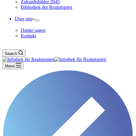
Zukunftsbilder 2045
Bibliothek der Realutopien
Über uns
Danke sagen
Kontakt
Search
Menü