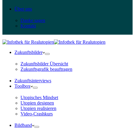
Über uns
Danke sagen
Kontakt
Zukunftsbilder
Zukunftsbilder Übersicht
Zukunftsgrafik beauftragen
Zukunftsinterviews
Toolbox
Utopisches Mindset
Utopien designen
Utopien realisieren
Video-Crashkurs
Bildband