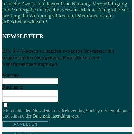
listische Zwecke die kosten­freie Nutzung, Ver­viel­­fälti­gung
und Weiter­gabe mit Quellen­verweis erlaubt. Eine große Ver­
breitung der Zukunftsgrafiken und Methoden ist aus­
drücklich erwünscht!
NEWSLETTER
Alle 3-4 Wochen versenden wir einen Newsletter mit
inspirierenden Neuigkeiten, Fundstücken und
transformativen Impulsen.
Vorname
Nachname
Ich möchte den Newsletter des Reinventing Society e.V. empfangen
und stimme der
Daten­schutz­erklärung
zu.
ANMELDEN