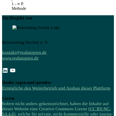
1 - ∞ P.
Methode
Ein Projekt von
Reinventing Society e. V.
kontakt@realutopien.de
www.realutopien.de
LinkedIn
YouTube
Danke sagen und spenden
Ermögliche den Weiterbetrieb und Ausbau dieser Plattform
Lizenz
Sofern nicht anders gekenn­zeichnet, haben die Inhalte auf
dieser Website eine Creative Commons Lizenz (
CC BY-NC-
SA 4.0
), welche für private, nicht-kommer­zielle oder journa­­