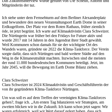
Das Zukunftsinterview wurde geführt von Ute Scheub, Autorin und
Mitgründerin der taz.
Ich stehe unter dem Fernsehturm auf dem Berliner Alexanderplatz
und bewundere den neuen Veranstaltungsort Earth Dome in seiner
Erdkugelform. Der Platz vor dem Roten Rathaus, früher ziemlich
öde, ist jetzt begrünt. Ich warte auf Klimaaktivistin Clara Schweizer.
Die Nürtingerin war früher bei den Fridays for Future aktiv und
wurde 2017 mit 14 Jahren in den Jugendrat ihrer Stadt gewählt.
Weil Kommunen schon damals für sie der wichtigste Ort des
Wandels waren, gründete sie 2022 die Klima-Taskforce. Der Verein
sorgte dafür, dass sich Nürtingen und bald weitere Städte auf den
Weg in die Klimaneutralität machten. Inzwischen sind die meisten
der rund 11.000 bundesdeutschen Kommunen beteiligt. Jetzt, im
Jahr 2045, will die Bewegung im Earth Dome Bilanz ziehen.
Clara Schweizer
Clara Schweizer ist 2024 Klimaaktivistin und Geschäftsführerin der
von ihr gegründeten Klima-Taskforce Nürtingen.
Um was soll es auf dem Treffen der vereinigten Klima-Taskforces
gehen?, frage ich. „Am ersten Tag bilanzieren wir Strategien, am
zweiten blicken wir in die Zukunft. Ich kann schon jetzt sagen: Wir
waren erfolgreich, weil wir Wert darauf gelegt haben, dass sich