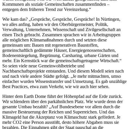
Kommunen als soziale Gemeinschaften zusammenfinden –
entgegen dem früheren Trend zur Vereinzelung.“
Wie kam das? „Gespräche, Gespräche, Gespräche! In Nürtingen,
wo alles anfing, haben wir den Oberbürgermeister, Politik,
Verwaltung, Unternehmen, Wissenschaft und Zivilgesellschaft an
einen Tisch gebracht. Zusammen sprachen wir in Arbeitsgruppen
alle möglichen Klimamaßnahmen durch und setzten diese
gemeinsam um: Bauen mit regenerativen Baustoffen,
gemeinschaftlich gedämmte Häuser, Energiegenossenschaften,
Bodenentsiegelung, Begrünung, Carsharing, urbane Gärten und
mehr. Ein Kernstück war die gemeinschaftsgetragene Wirtschaft.“
So seien viele neue Gemeinwohlbetriebe und
Nachbarschaftsprojekte entstanden. Und diesem Modell seien nach
und nach viele andere Städte gefolgt. „Je mehr mitmachten, umso
einfacher wurden Wissenstransfer und Umsetzung. Es gab unzählige
Best Practices, etwa zum Verkehr, wie wir auch hier sehen.
Hinter dem Earth Dome führt der Höhenpfad auf die Erde zurück.
Wir schlendern über den parkähnlichen Platz. Wie wurde denn der
gesamte Umbau bezahlt? „Auf Bundesebene vor allem durch die
massive Besteuerung der Reichen und Superreichen. Und das
Klimageld hat die Akzeptanz von Klimaschutz stark gefördert. Je
mehr CO2 eine Person ausstößt, desto höhere Abgaben muss sie
bezahlen. Die Einnahmen gibt der Staat pauschal an die