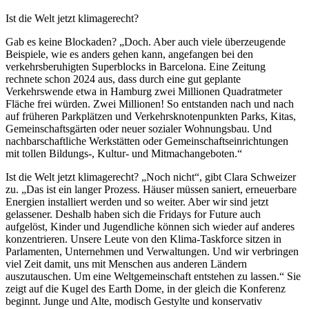
Ist die Welt jetzt klimagerecht?
Gab es keine Blockaden? „Doch. Aber auch viele überzeugende
Beispiele, wie es anders gehen kann, angefangen bei den
verkehrsberuhigten Superblocks in Barcelona. Eine Zeitung
rechnete schon 2024 aus, dass durch eine gut geplante
Verkehrswende etwa in Hamburg zwei Millionen Quadratmeter
Fläche frei würden. Zwei Millionen! So entstanden nach und nach
auf früheren Parkplätzen und Verkehrsknotenpunkten Parks, Kitas,
Gemeinschaftsgärten oder neuer sozialer Wohnungsbau. Und
nachbarschaftliche Werkstätten oder Gemeinschaftseinrichtungen
mit tollen Bildungs-, Kultur- und Mitmachangeboten.“
Ist die Welt jetzt klimagerecht? „Noch nicht“, gibt Clara Schweizer
zu. „Das ist ein langer Prozess. Häuser müssen saniert, erneuerbare
Energien installiert werden und so weiter. Aber wir sind jetzt
gelassener. Deshalb haben sich die Fridays for Future auch
aufgelöst, Kinder und Jugendliche können sich wieder auf anderes
konzentrieren. Unsere Leute von den Klima-Taskforce sitzen in
Parlamenten, Unternehmen und Verwaltungen. Und wir verbringen
viel Zeit damit, uns mit Menschen aus anderen Ländern
auszutauschen. Um eine Weltgemeinschaft entstehen zu lassen.“ Sie
zeigt auf die Kugel des Earth Dome, in der gleich die Konferenz
beginnt. Junge und Alte, modisch Gestylte und konservativ