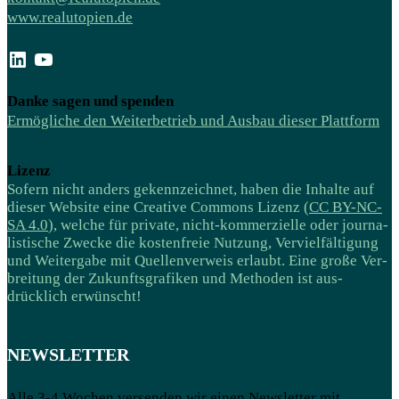
www.realutopien.de
LinkedIn
YouTube
Danke sagen und spenden
Ermögliche den Weiterbetrieb und Ausbau dieser Plattform
Lizenz
Sofern nicht anders gekenn­zeichnet, haben die Inhalte auf
dieser Website eine Creative Commons Lizenz (
CC BY-NC-
SA 4.0
), welche für private, nicht-kommer­zielle oder journa­­
listische Zwecke die kosten­freie Nutzung, Ver­viel­­fälti­gung
und Weiter­gabe mit Quellen­verweis erlaubt. Eine große Ver­
breitung der Zukunftsgrafiken und Methoden ist aus­
drücklich erwünscht!
NEWSLETTER
Alle 3-4 Wochen versenden wir einen Newsletter mit