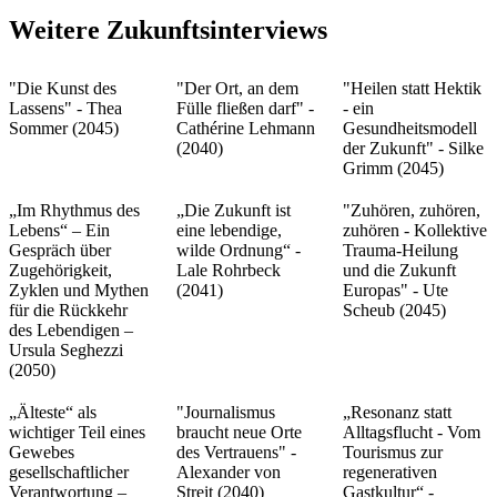
Weitere Zukunftsinterviews
"Die Kunst des
"Der Ort, an dem
"Heilen statt Hektik
Lassens" - Thea
Fülle fließen darf" -
- ein
Sommer (2045)
Cathérine Lehmann
Gesundheitsmodell
(2040)
der Zukunft" - Silke
Grimm (2045)
„Im Rhythmus des
„Die Zukunft ist
"Zuhören, zuhören,
Lebens“ – Ein
eine lebendige,
zuhören - Kollektive
Gespräch über
wilde Ordnung“ -
Trauma-Heilung
Zugehörigkeit,
Lale Rohrbeck
und die Zukunft
Zyklen und Mythen
(2041)
Europas" - Ute
für die Rückkehr
Scheub (2045)
des Lebendigen –
Ursula Seghezzi
(2050)
„Älteste“ als
"Journalismus
„Resonanz statt
wichtiger Teil eines
braucht neue Orte
Alltagsflucht - Vom
Gewebes
des Vertrauens" -
Tourismus zur
gesellschaftlicher
Alexander von
regenerativen
Verantwortung –
Streit (2040)
Gastkultur“ -