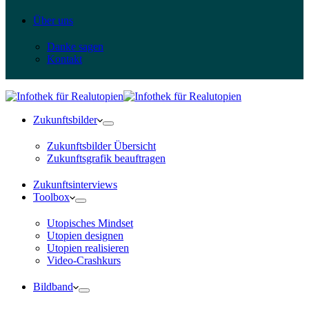
Über uns
Danke sagen
Kontakt
Zukunftsbilder
Zukunftsbilder Übersicht
Zukunftsgrafik beauftragen
Zukunftsinterviews
Toolbox
Utopisches Mindset
Utopien designen
Utopien realisieren
Video-Crashkurs
Bildband