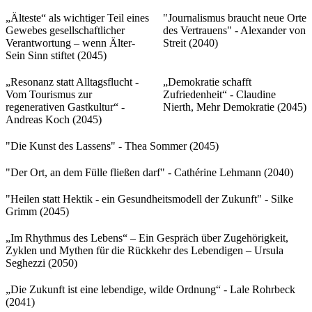
„Älteste“ als wichtiger Teil eines
"Journalismus braucht neue Orte
Gewebes gesellschaftlicher
des Vertrauens" - Alexander von
Verantwortung – wenn Älter-
Streit (2040)
Sein Sinn stiftet (2045)
„Resonanz statt Alltagsflucht -
„Demokratie schafft
Vom Tourismus zur
Zufriedenheit“ - Claudine
regenerativen Gastkultur“ -
Nierth, Mehr Demokratie (2045)
Andreas Koch (2045)
"Die Kunst des Lassens" - Thea Sommer (2045)
"Der Ort, an dem Fülle fließen darf" - Cathérine Lehmann (2040)
"Heilen statt Hektik - ein Gesundheitsmodell der Zukunft" - Silke
Grimm (2045)
„Im Rhythmus des Lebens“ – Ein Gespräch über Zugehörigkeit,
Zyklen und Mythen für die Rückkehr des Lebendigen – Ursula
Seghezzi (2050)
„Die Zukunft ist eine lebendige, wilde Ordnung“ - Lale Rohrbeck
(2041)