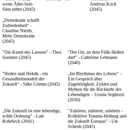
wenn Älter-Sein
Andreas Koch
Sinn stiftet (2045)
(2045)
„Demokratie schafft
Zufriedenheit“ -
Claudine Nierth,
Mehr Demokratie
(2045)
"Die Kunst des Lassens" - Thea
"Der Ort, an dem Fülle fließen
Sommer (2045)
darf" - Cathérine Lehmann
(2040)
"Heilen statt Hektik - ein
„Im Rhythmus des Lebens“ –
Gesundheitsmodell der
Ein Gespräch über
Zukunft" - Silke Grimm (2045)
Zugehörigkeit, Zyklen und
Mythen für die Rückkehr des
Lebendigen – Ursula Seghezzi
(2050)
„Die Zukunft ist eine lebendige,
"Zuhören, zuhören, zuhören -
wilde Ordnung“ - Lale
Kollektive Trauma-Heilung und
Rohrbeck (2041)
die Zukunft Europas" - Ute
Scheub (2045)