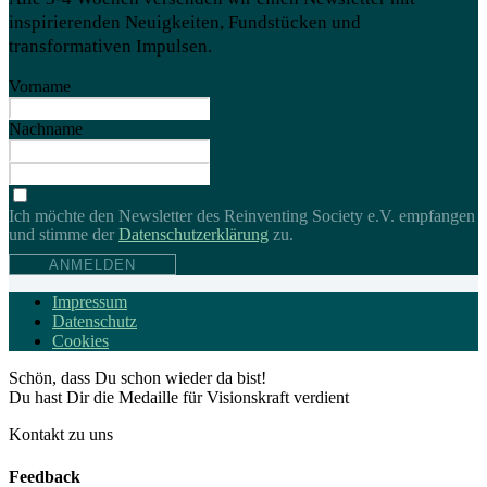
inspirierenden Neuigkeiten, Fundstücken und
transformativen Impulsen.
Vorname
Nachname
Ich möchte den Newsletter des Reinventing Society e.V. empfangen
und stimme der
Daten­schutz­erklärung
zu.
ANMELDEN
Impressum
Datenschutz
Cookies
Schön, dass Du schon wieder da bist!
Du hast Dir die Medaille für Visionskraft verdient
Kontakt zu uns
Feedback