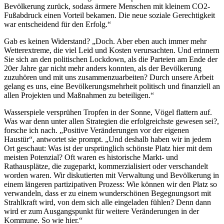
Bevölkerung zurück, sodass ärmere Menschen mit kleinem CO2-
Fußabdruck einen Vorteil bekamen. Die neue soziale Gerechtigkeit
war entscheidend für den Erfolg.“
Gab es keinen Widerstand? „Doch. Aber eben auch immer mehr
Wetterextreme, die viel Leid und Kosten verursachten. Und erinnern
Sie sich an den politischen Lockdown, als die Parteien am Ende der
20er Jahre gar nicht mehr anders konnten, als der Bevölkerung
zuzuhören und mit uns zusammenzuarbeiten? Durch unsere Arbeit
gelang es uns, eine Bevölkerungsmehrheit politisch und finanziell an
allen Projekten und Maßnahmen zu beteiligen.“
Wasserspiele versprühen Tropfen in der Sonne, Vögel flattern auf.
Was war denn unter allen Strategien die erfolgreichste gewesen sei?,
forsche ich nach. „Positive Veränderungen vor der eigenen
Haustür“, antwortet sie prompt. „Und deshalb haben wir in jedem
Ort geschaut: Was ist der ursprünglich schönste Platz hier mit dem
meisten Potenzial? Oft waren es historische Markt- und
Rathausplätze, die zugeparkt, kommerzialisiert oder verschandelt
worden waren. Wir diskutierten mit Verwaltung und Bevölkerung in
einem längeren partizipativen Prozess: Wie können wir den Platz so
verwandeln, dass er zu einem wunderschönen Begegnungsort mit
Strahlkraft wird, von dem sich alle eingeladen fühlen? Denn dann
wird er zum Ausgangspunkt für weitere Veränderungen in der
Kommune. So wie hier.“