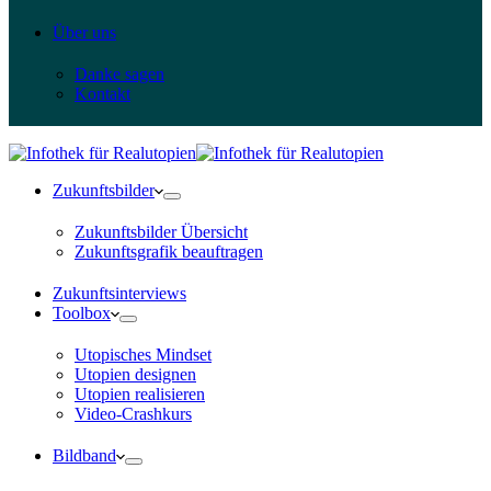
Über uns
Danke sagen
Kontakt
Zukunftsbilder
Zukunftsbilder Übersicht
Zukunftsgrafik beauftragen
Zukunftsinterviews
Toolbox
Utopisches Mindset
Utopien designen
Utopien realisieren
Video-Crashkurs
Bildband