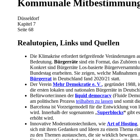
Kommunale Mit­bestimmun
Düsseldorf
Kapitel 7
Seite 68
Realutopien, Links und Quellen
Die Klimakrise erfordert tiefgreifende Veränderungen 
Bedeutung.
Bürgerräte
sind ein Format, das Zuhören u
Konkret sind Bürgerräte Los-basierte Bürgerversammlun
Bundestag erarbeiten. Sie zeigen, welche Maßnahmen gut
Bürgerrat
in Deutschland fand 2020/21 statt.
Der Verein
Mehr Demokratie e. V
.
, gegründet 1988, 
die ersten lokalen und nationalen Bürgerräte in Deutsch
Befürworter:innen der
liquid democracy
(Fluide Demokr
am politischen Prozess
teilhaben zu lassen
und somit die
Barcelona ist Vorzeigemodell für die Entwicklung von 
wird. Innerhalb der sogenannten „
Superblocks
“
gibt e
erhöht wird.
Innovative Moderationstechniken, wie
Art of Hosting
,
sich mit ihren Gedanken und Ideen zu einem Thema ein
zu den Themen austauschen, die sie wirklich bewegen.