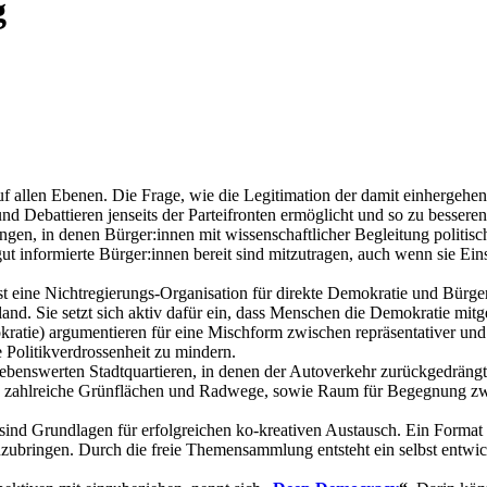
g
auf allen Ebenen. Die Frage, wie die Legitimation der damit einhergeh
nd Debattieren jenseits der Parteifronten ermöglicht und so zu besser
gen, in denen Bürger:innen mit wissenschaftlicher Begleitung politis
 informierte Bürger:innen bereit sind mitzutragen, auch wenn sie Ein
ist eine Nichtregierungs-Organisation für direkte Demokratie und Bürg
land. Sie setzt sich aktiv dafür ein, dass Menschen die Demokratie mitg
atie) argumentieren für eine Mischform zwischen repräsentativer und d
 Politikverdrossenheit zu mindern.
lebenswerten Stadtquartieren, in denen der Autoverkehr zurückgedräng
s zahlreiche Grünflächen und Radwege, sowie Raum für Begegnung z
 sind Grundlagen für erfolgreichen ko-kreativen Austausch. Ein Format 
zubringen. Durch die freie Themensammlung entsteht ein selbst entw