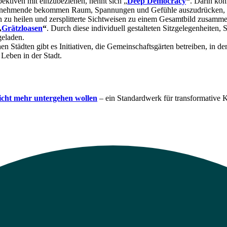
pektiven mit einzubeziehen, nennt sich „
Deep Democracy
“
. Darin kön
nehmende bekommen Raum, Spannungen und Gefühle auszudrücken, bis
en zu heilen und zersplitterte Sichtweisen zu einem Gesamtbild zusamm
„
Grätzloasen
“
. Durch diese individuell gestalteten Sitzgelegenheiten
geladen.
en Städten gibt es Initiativen, die Gemeinschaftsgärten betreiben, in d
Leben in der Stadt.
nicht mehr untergehen wollen
– ein Standardwerk für transformative Ko