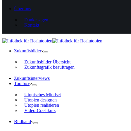
Über uns
Danke sagen
Kontakt
Zukunftsbilder
Zukunftsbilder Übersicht
Zukunftsgrafik beauftragen
Zukunftsinterviews
Toolbox
Utopisches Mindset
Utopien designen
Utopien realisieren
Video-Crashkurs
Bildband