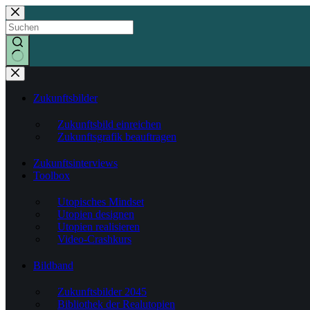
Zum
Inhalt
springen
Keine
Ergebnisse
Zukunftsbilder
Zukunftsbild einreichen
Zukunftsgrafik beauftragen
Zukunftsinterviews
Toolbox
Utopisches Mindset
Utopien designen
Utopien realisieren
Video-Crashkurs
Bildband
Zukunftsbilder 2045
Bibliothek der Realutopien